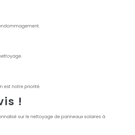
e d’endommagement.
 nettoyage.
est notre priorité.
is !
sonnalisé sur le nettoyage de panneaux solaires à