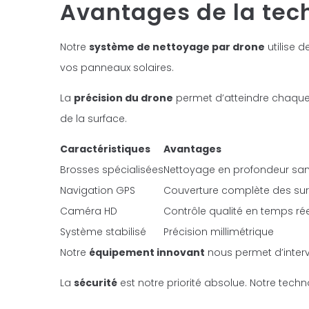
Avantages de la tec
Notre
système de nettoyage par drone
utilise 
vos panneaux solaires.
La
précision du drone
permet d’atteindre chaque 
de la surface.
Caractéristiques
Avantages
Brosses spécialisées
Nettoyage en profondeur san
Navigation GPS
Couverture complète des su
Caméra HD
Contrôle qualité en temps rée
Système stabilisé
Précision millimétrique
Notre
équipement innovant
nous permet d’interv
La
sécurité
est notre priorité absolue. Notre techno